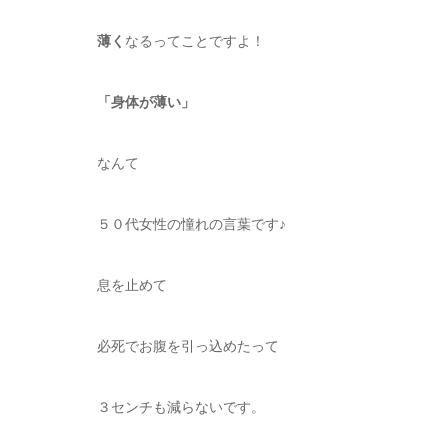
薄く
なるってことですよ！
「身体が薄い」
なんて
５０代女性の憧れの言葉です♪
息を止めて
必死でお腹を引っ込めたって
３センチも減らないです。