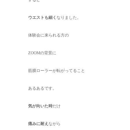
ウエストも細く
なりました。
体験会に来られる方の
ZOOMの背景に
筋膜ローラーが転がってること
あるあるです。
気が向いた時
だけ
痛みに耐え
ながら