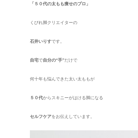
「５０代の太もも痩せのプロ」
くびれ脚クリエイターの
石井いりす
です。
自宅
で
自分の“手”
だけで
何十年も悩んできた太い太ももが
５０代
からスキニーがはける脚になる
セルフケア
をお伝えしています。